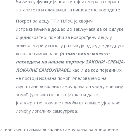
би била у функцији подстицајних мера за пораст
наталитета и олакшица за вишедетне породице.
Покрет за децу ТРИ ПЛУС је својим
истраживањима дошао до закључака да се одлуке
о једнократној помоћи за новорођену децу у
великој мери у износу разликују од једне до друге
локалне самоуправе
(о томе више можете
погледати на нашем порталу ЗАКОНИ -СРБИЈА-
ЛОКАЛНЕ САМОУПРАВЕ)
, као и да код појединих
не постоји новчана помоћ. Апеловаћемо на
скупштине локалних самоуправа да уведу новчану
помоћ (уколико не постоји), као и да се
једнократне новчане помоћи што више уједначе
између локалних самоуправа.
јативе скупштинама локалних самоуправа за доношење