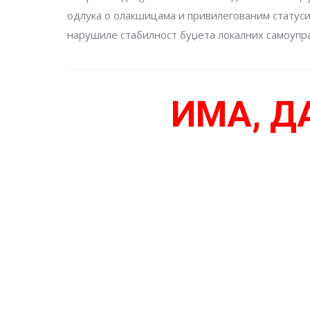
одлука о олакшицама и привилегованим статуси
нарушиле стабилност буџета локалних самоупра
ИМА, Д