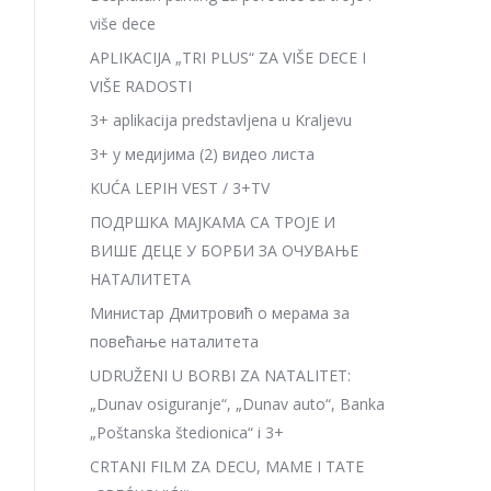
više dece
APLIKACIJA „TRI PLUS“ ZA VIŠE DECE I
VIŠE RADOSTI
3+ aplikacija predstavljena u Kraljevu
3+ у медијима (2) видео листа
KUĆA LEPIH VEST / 3+TV
ПОДРШКА МАЈКАМА СА ТРОЈЕ И
ВИШЕ ДЕЦЕ У БОРБИ ЗА ОЧУВАЊЕ
НАТАЛИТЕТА
Министар Дмитровић о мерама за
повећање наталитета
UDRUŽENI U BORBI ZA NATALITET:
„Dunav osiguranje“, „Dunav auto“, Banka
„Poštanska štedionica“ i 3+
CRTANI FILM ZA DECU, MAME I TATE