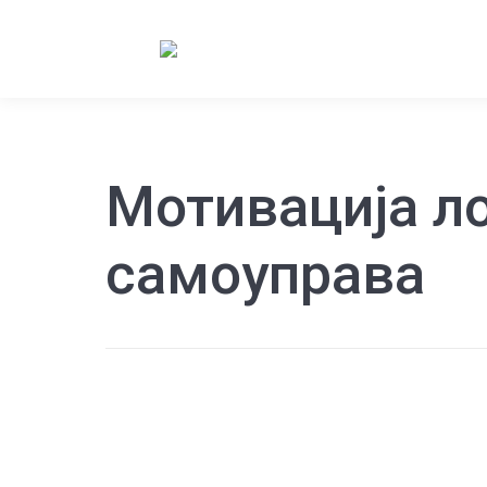
Мотивација л
самоуправа