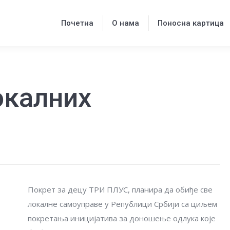
Почетна
О нама
Поносна картица
Почетна
О нама
Поносна картица
окалних
Покрет за децу ТРИ ПЛУС, планира да обиђе све
локалне самоуправе у Републици Србији са циљем
покретања иницијатива за доношење одлука које