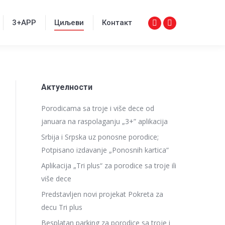
3+APP
Циљеви
Контакт
Facebook
Instagram
3+APP
Циљеви
Контакт
Facebook
Instagram
page
page
page
page
opens
opens
opens
opens
in
in
in
in
new
new
new
new
window
window
Актуелности
window
window
Porodicama sa troje i više dece od
januara na raspolaganju „3+” aplikacija
Srbija i Srpska uz ponosne porodice;
Potpisano izdavanje „Ponosnih kartica“
Aplikacija „Tri plus“ za porodice sa troje ili
više dece
Predstavljen novi projekat Pokreta za
decu Tri plus
Besplatan parking za porodice sa troje i