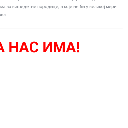
ма за вишедетне породице, а које не би у великој мери
ва.
А НАС ИМА!