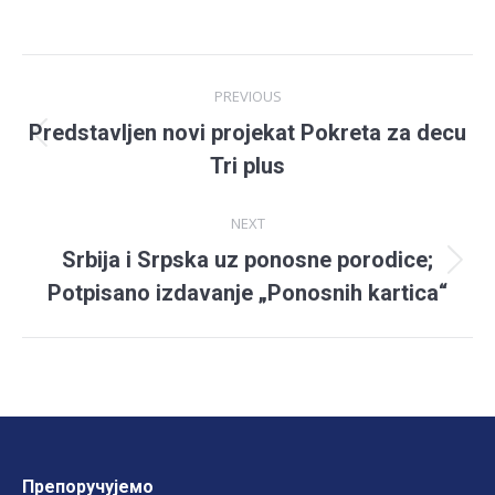
Post
PREVIOUS
navigation
Predstavljen novi projekat Pokreta za decu
Previous
Tri plus
post:
NEXT
Srbija i Srpska uz ponosne porodice;
Next
Potpisano izdavanje „Ponosnih kartica“
post:
Препоручујемо