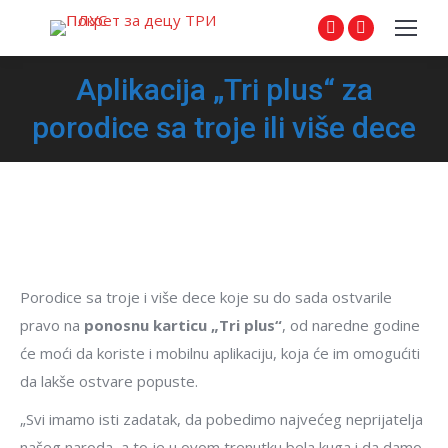
Facebook
Instagram
page
page
Aplikacija „Tri plus“ za
opens
opens
in
in
porodice sa troje ili više dece
new
new
window
window
Porodice sa troje i više dece koje su do sada ostvarile
pravo na
ponosnu karticu „Tri plus“
, od naredne godine
će moći da koriste i mobilnu aplikaciju, koja će im omogućiti
da lakše ostvare popuste.
„Svi imamo isti zadatak, da pobedimo najvećeg neprijatelja
našeg naroda, a to je u ovom trenutku bela kuga i da damo