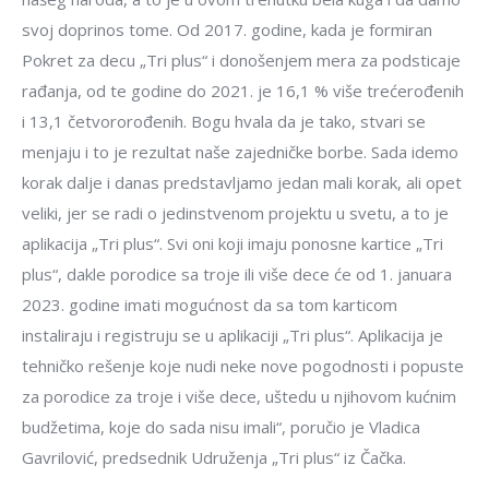
svoj doprinos tome. Od 2017. godine, kada je formiran
Pokret za decu „Tri plus“ i donošenjem mera za podsticaje
rađanja, od te godine do 2021. je 16,1 % više trećerođenih
i 13,1 četvororođenih. Bogu hvala da je tako, stvari se
menjaju i to je rezultat naše zajedničke borbe. Sada idemo
korak dalje i danas predstavljamo jedan mali korak, ali opet
veliki, jer se radi o jedinstvenom projektu u svetu, a to je
aplikacija „Tri plus“. Svi oni koji imaju ponosne kartice „Tri
plus“, dakle porodice sa troje ili više dece će od 1. januara
2023. godine imati mogućnost da sa tom karticom
instaliraju i registruju se u aplikaciji „Tri plus“. Aplikacija je
tehničko rešenje koje nudi neke nove pogodnosti i popuste
za porodice za troje i više dece, uštedu u njihovom kućnim
budžetima, koje do sada nisu imali“, poručio je Vladica
Gavrilović, predsednik Udruženja „Tri plus“ iz Čačka.