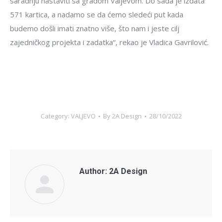
saradnju nastaviti sa gradom Valjevom. Do sada je izdata
571 kartica, a nadamo se da ćemo sledeći put kada
budemo došli imati znatno više, što nam i jeste cilj
zajedničkog projekta i zadatka“, rekao je Vladica Gavrilović.
Category:
VALJEVO
By
2A Design
28/10/2022
Author:
2A Design