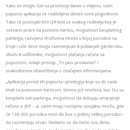
Kako se moglo čuti na promociji danas u Valjevu, osim
popusta aplikacija će roditeljima doneti nove pogodnosti.
Tako će postojati lični QR kod za svakog roditelja koji je
ostvario pravo na ponosnu karticu, mogućnost besplatnog
parkinga, razvijena društvena mreža u kojoj porodice sa
troje i više dece mogu razmenjivati ili poklanjati garderobu,
obuću ili udžbenike, mogućnost plaćanja računa sa
popustom, onlajn pristup „Tri plus prodavnici“ i
svakodnevna obaveštenja o značajnim informacijama.
„Aplikacija pored tih popusta i privilegija koje su do sada
imali sa ponosnom karticom, donosi još noviteta, kao što su
besplatni sati parkinga, mogućnost da dobijaju umanjenje
računa iz JKP – a, zatim imaju razvijenu socijalnu mrežu, gde
će 138 000 porodica moći da žive u jednoj velikoj porodici i
da razmenjuju stvari. Nadamo se da ćemo ovu divnu