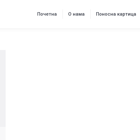
Почетна
О нама
Поносна картица
Почетна
О нама
Поносна картица