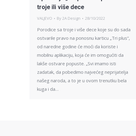
troje ili više dece
VALJEVO
By
2A Design
28/10/2022
Porodice sa troje i više dece koje su do sada
ostvarile pravo na ponosnu karticu „Tri plus“,
od naredne godine će moći da koriste i
mobilnu aplikaciju, koja će im omogućiti da
lakše ostvare popuste. „Svi imamo isti
zadatak, da pobedimo najvećeg neprijatelja
našeg naroda, a to je u ovom trenutku bela
kuga i da…