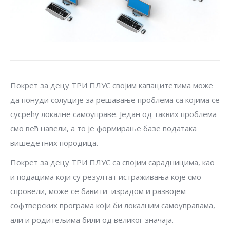
Покрет за децу ТРИ ПЛУС својим капацитетима може
да понуди солуције за решавање проблема са којима се
сусрећу локалне самоуправе. Један од таквих проблема
смо већ навели, а то је формирање базе података
вишедетних породица.
Покрет за децу ТРИ ПЛУС са својим сарадницима, као
и подацима који су резултат истраживања које смо
спровели, може се бавити израдом и развојем
софтверских програма који би локалним самоуправама,
али и родитељима били од великог значаја.