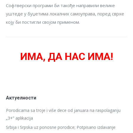
Софтверски програми би такође направили велике
уштеде у буџетима локалних самоуправа, поред сврхе
коју би постигли својом применом.
ИМА, ДА НАС ИМА!
Актуелности
Porodicama sa troje i više dece od januara na raspolaganju
„3+” aplikacija
Srbija i Srpska uz ponosne porodice; Potpisano izdavanje