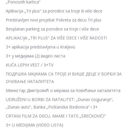
„Ponosnih kartica“
Aplikacija „Tri plus“ za porodice sa troje ili više dece
Predstavljen novi projekat Pokreta za decu Tri plus
Besplatan parking za porodice sa troje i više dece
APLIKACIJA „TRI PLUS“ ZA VIŠE DECE I VIŠE RADOSTI
3+ aplikacija predstavljena u Kraljevu
3+ у медијима (2) видео листа
KUĆA LEPIH VEST / 3+TV
ПОДРШКА МАЈКАМА СА ТРОЈЕ И ВИШЕ ДЕЦЕ У БОРБИ ЗА
ОЧУВАЊЕ НАТАЛИТЕТА
Министар Дмитровић о мерама за повећање наталитета
UDRUŽENI U BORBI ZA NATALITET: „Dunav osiguranje“,
„Dunav auto“, Banka „Poštanska štedionica“ i 3+
CRTANI FILM ZA DECU, MAME I TATE „SREĆKOVIĆI“
3+ U MEDIJIMA (VIDEO LISTA)