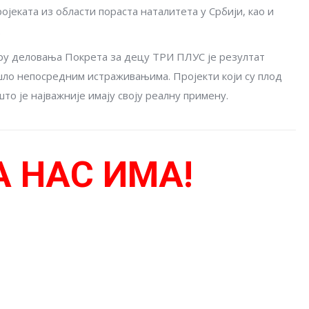
ојеката из области пораста наталитета у Србији, као и
.
виру деловања Покрета за децу ТРИ ПЛУС је резултат
ошло непосредним истраживањима. Пројекти који су плод
то је најважније имају своју реалну примену.
А НАС ИМА!