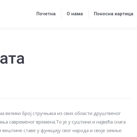
Почетна
О нама
Поносна картица
Почетна
О нама
Поносна картица
ата
а велики број стручњака из свих области друштвеног
ања савременог времена.То је у суштини и највећа снага
и вештине ставе у функцију свог народа и своје земље.