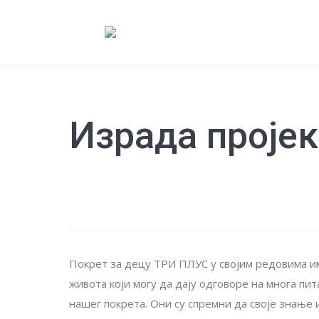
Израда пројек
Покрет за децу ТРИ ПЛУС у својим редовима им
живота који могу да дају одговоре на многа пит
нашег покрета. Они су спремни да своје знање 