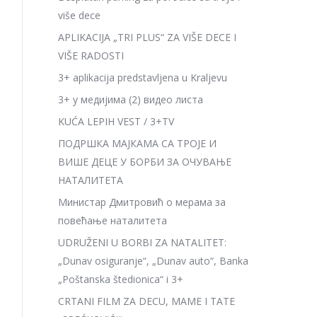
više dece
APLIKACIJA „TRI PLUS“ ZA VIŠE DECE I
VIŠE RADOSTI
3+ aplikacija predstavljena u Kraljevu
3+ у медијима (2) видео листа
KUĆA LEPIH VEST / 3+TV
ПОДРШКА МАЈКАМА СА ТРОЈЕ И
ВИШЕ ДЕЦЕ У БОРБИ ЗА ОЧУВАЊЕ
НАТАЛИТЕТА
Министар Дмитровић о мерама за
повећање наталитета
UDRUŽENI U BORBI ZA NATALITET:
„Dunav osiguranje“, „Dunav auto“, Banka
„Poštanska štedionica“ i 3+
CRTANI FILM ZA DECU, MAME I TATE