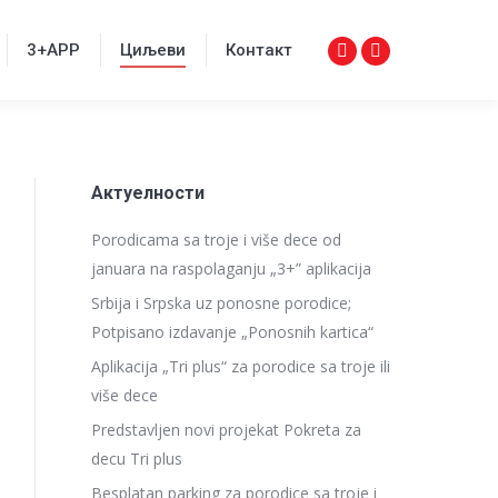
3+APP
Циљеви
Контакт
Facebook
Instagram
3+APP
Циљеви
Контакт
Facebook
Instagram
page
page
page
page
opens
opens
opens
opens
in
in
in
in
new
new
new
new
window
window
Актуелности
window
window
Porodicama sa troje i više dece od
januara na raspolaganju „3+” aplikacija
Srbija i Srpska uz ponosne porodice;
Potpisano izdavanje „Ponosnih kartica“
Aplikacija „Tri plus“ za porodice sa troje ili
više dece
Predstavljen novi projekat Pokreta za
decu Tri plus
Besplatan parking za porodice sa troje i