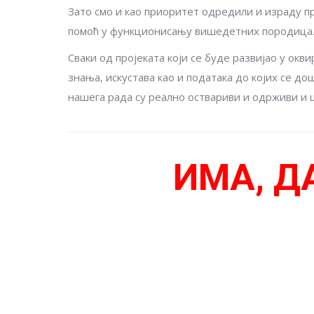
Зато смо и као приоритет одредили и израду пр
помоћ у функционисању вишедетних породица
Сваки од пројеката који се буде развијао у ок
знања, искустава као и података до којих се д
нашега рада су реално оствариви и одрживи и ш
ИМА, Д