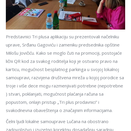
Predstavnici Tri plusa aplikaciju su prezentovali načelniku
uprave, Srđanu Gagoviću i zameniku predsednika opštine
Milošu Jovičiću. Kako se moglo čuti na promociji, postojaće
lični QR kod za svakog roditelja koji je ostvario pravo na
karticu, mogućnost besplatnog parkinga u svojoj lokalnoj
samoupravi, razvijena društvena mreža u kojoj porodice sa
troje i više dece mogu razmenjivati potrebne (nepotrebne
) stvari, poklanjati, mogućnost plaćanja računa sa
popustom, onlajn pristup „Tri plus prodavnici” i
svakodnevna obaveštenja o značajnim informacijama.
Čelni ljudi lokalne samouprave Lučana na obostrano
zadovoljstvo i izuzetno korektnu dosadašnju saradnju