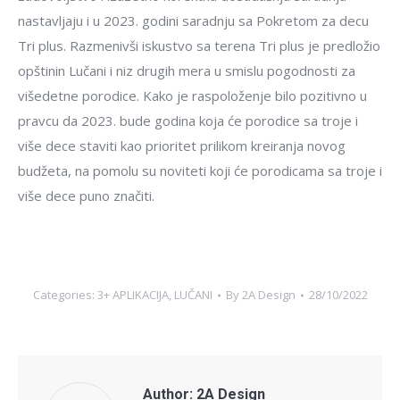
nastavljaju i u 2023. godini saradnju sa Pokretom za decu
Tri plus. Razmenivši iskustvo sa terena Tri plus je predložio
opštinin Lučani i niz drugih mera u smislu pogodnosti za
višedetne porodice. Kako je raspoloženje bilo pozitivno u
pravcu da 2023. bude godina koja će porodice sa troje i
više dece staviti kao prioritet prilikom kreiranja novog
budžeta, na pomolu su noviteti koji će porodicama sa troje i
više dece puno značiti.
Categories:
3+ APLIKACIJA
,
LUČANI
By
2A Design
28/10/2022
Author:
2A Design