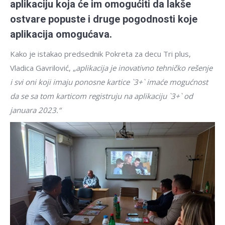
aplikaciju koja će im omogućiti da lakše
ostvare popuste i druge pogodnosti koje
aplikacija omogućava.
Kako je istakao predsednik Pokreta za decu Tri plus,
Vladica Gavrilović, „
aplikacija je inovativno tehničko rešenje
i svi oni koji imaju ponosne kartice `3+` imaće mogućnost
da se sa tom karticom registruju na aplikaciju `3+` od
januara 2023.“