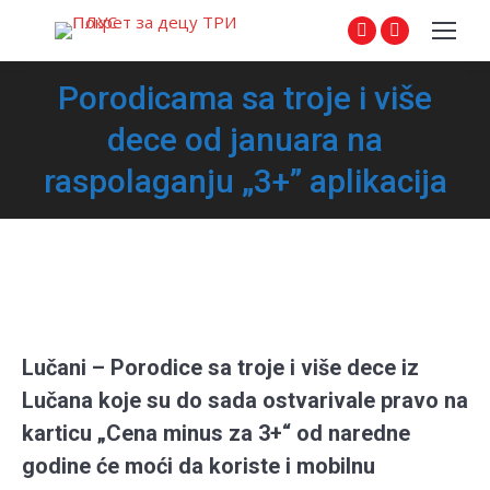
Facebook
Instagram
page
page
Porodicama sa troje i više
opens
opens
in
in
dece od januara na
new
new
raspolaganju „3+” aplikacija
window
window
Lučani – Porodice sa troje i više dece iz
Lučana koje su do sada ostvarivale pravo na
karticu
„Cena minus za 3+“
od naredne
godine će moći da koriste i mobilnu