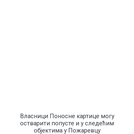
Власници Поносне картице могу
остварити попусте и у следећим
објектима у Пожаревцу