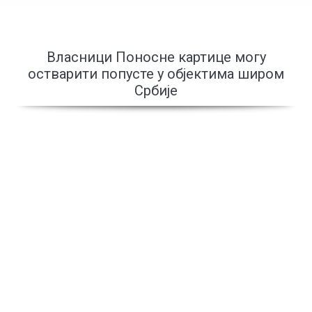
Власници Поносне картице могу
остварити попусте у објектима широм
Србије