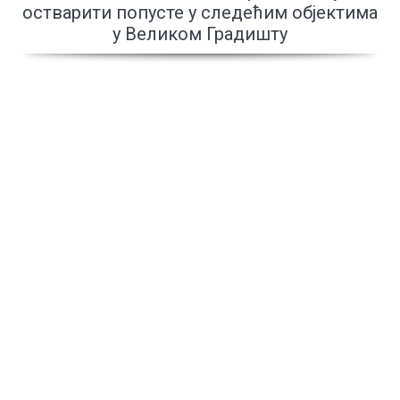
остварити попусте у следећим објектима
у Великом Градишту